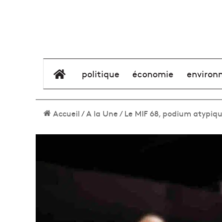
élément de menu
politique
économie
environ
Accueil
/
A la Une
/
Le MIF 68, podium atypiqu