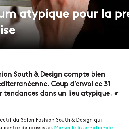
ium atypique pour la p
ise
shion South & Design compte bien
éditerranéenne. Coup d’envoi ce 31
er tendances dans un lieu atypique.
«
jectif du Salon Fashion South & Design qui
u centre de grossistes
Marseille Internationale