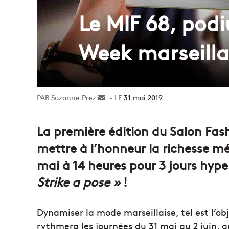
Le MIF 68, pod
Week marseilla
Suzanne Prez
Envoyer
31 mai 2019
un
courriel
La première édition du Salon Fa
mettre à l’honneur la richesse m
mai à 14 heures pour 3 jours hyp
Strike a pose »
!
Dynamiser la mode marseillaise, tel est l’ob
rythmera les journées du 31 mai au 2 juin, a