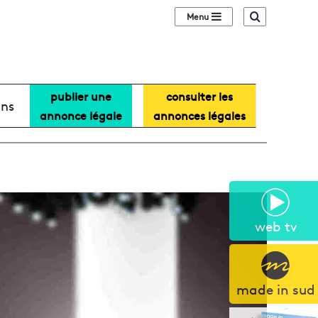
Sidebar (barre lat
Recherche
publier une
consulter les
ans
annonce légale
annonces légales
web tv
made in sud