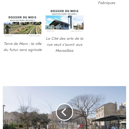
Fabriques
La Cité des arts de la
Terre de Mars : la ville
rue veut s’ouvrir aux
du futur sera agricole
Marseillais
I
l
o
t
V
e
l