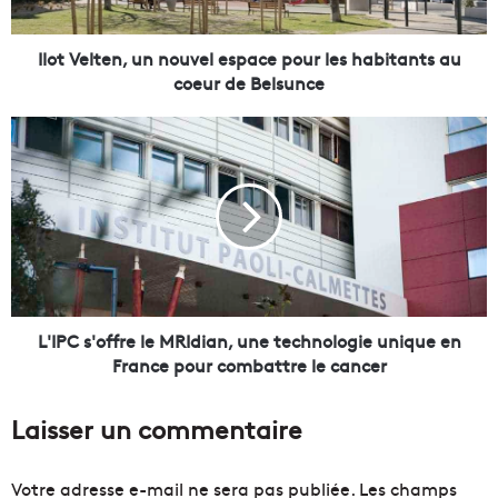
t
e
n
Ilot Velten, un nouvel espace pour les habitants au
,
coeur de Belsunce
u
n
L
n
'
o
I
u
P
v
C
e
s
l
'
e
o
s
f
p
f
L'IPC s'offre le MRIdian, une technologie unique en
a
r
France pour combattre le cancer
c
e
e
l
Laisser un commentaire
p
e
o
M
u
R
Votre adresse e-mail ne sera pas publiée.
Les champs