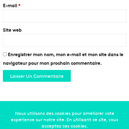
e
E-mail
*
*
Site web
Enregistrer mon nom, mon e-mail et mon site dans le
navigateur pour mon prochain commentaire.
Copyright © 2014-2022
Made in Marseille
. Tous droits
réservés -
mentions légales
-
nous contacter
-
qui