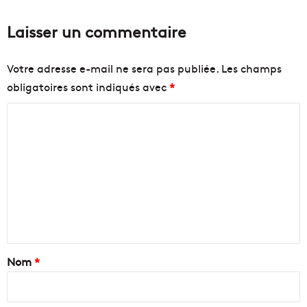
Laisser un commentaire
Votre adresse e-mail ne sera pas publiée.
Les champs
obligatoires sont indiqués avec
*
C
o
m
m
e
n
t
a
Nom
*
i
r