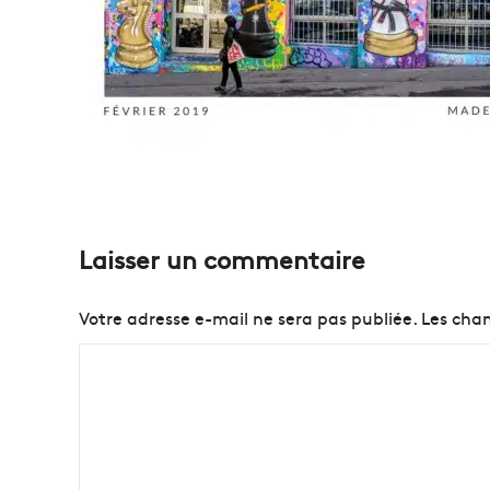
Laisser un commentaire
Votre adresse e-mail ne sera pas publiée.
Les cham
C
o
m
m