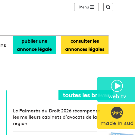
Sidebar (barre lat
Recherche
publier une
consulter les
ans
annonce légale
annonces légales
toutes les brèves
web tv
Le Palmarès du Droit 2026 récompense
les meilleurs cabinets d’avocats de la
made in sud
région