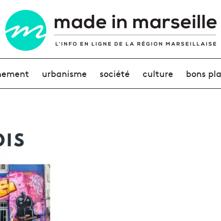
nement
urbanisme
société
culture
bons pl