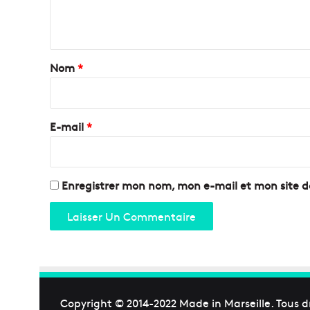
e
n
t
a
Nom
*
i
r
e
E-mail
*
*
Enregistrer mon nom, mon e-mail et mon site 
Copyright © 2014-2022
Made in Marseille
. Tous d