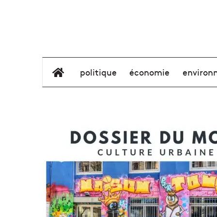
élément de menu
politique
économie
environ