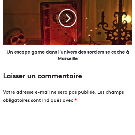
n
ç
e
a
s
u
c
x
a
o
p
n
e
t
g
f
a
Un escape game dans l'univers des sorciers se cache à
a
m
Marseille
i
e
t
d
Laisser un commentaire
b
a
r
n
i
s
Votre adresse e-mail ne sera pas publiée.
Les champs
l
l
obligatoires sont indiqués avec
*
l
'
e
u
C
r
n
l
i
o
a
v
m
g
e