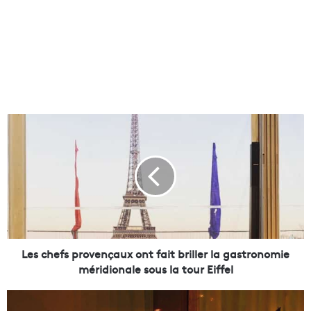
L
e
s
c
h
e
f
s
p
r
Les chefs provençaux ont fait briller la gastronomie
o
méridionale sous la tour Eiffel
v
e
U
n