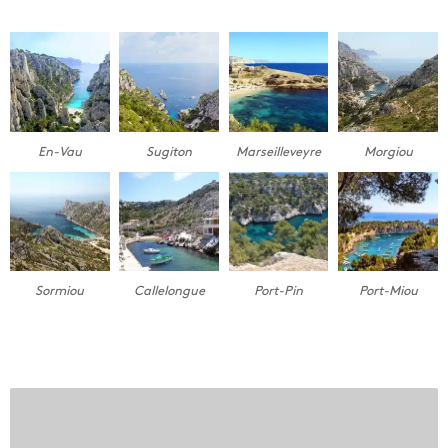
En-Vau
Sugiton
Marseilleveyre
Morgiou
Sormiou
Callelongue
Port-Pin
Port-Miou
L
e
s