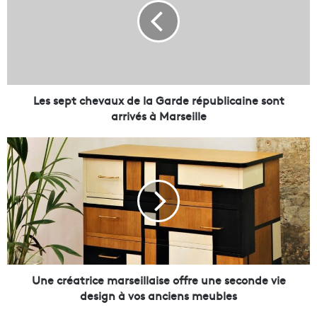
s
e
p
t
c
h
e
Les sept chevaux de la Garde républicaine sont
v
arrivés à Marseille
a
u
U
x
n
d
e
e
c
l
r
a
é
G
a
a
t
r
r
d
i
Une créatrice marseillaise offre une seconde vie
e
c
design à vos anciens meubles
r
e