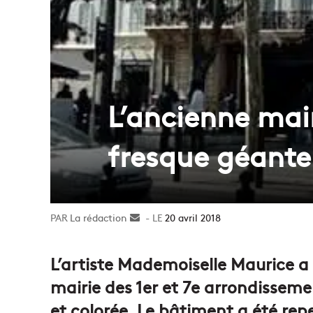
L’ancienne mai
fresque géante
La rédaction
Envoyer
20 avril 2018
un
courriel
L’artiste Mademoiselle Maurice a
mairie des 1er et 7e arrondissem
et colorée. Le bâtiment a été repe