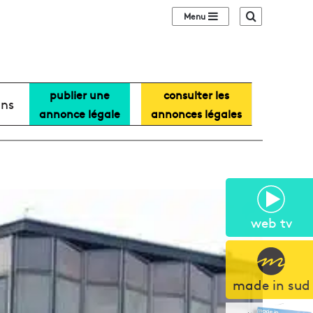
Sidebar (barre lat
Recherche
publier une
consulter les
ans
annonce légale
annonces légales
web tv
made in sud