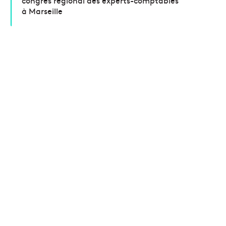
congrès régional des experts-comptables
à Marseille