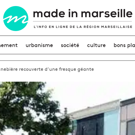
nement
urbanisme
société
culture
bons pl
anebière recouverte d’une fresque géante