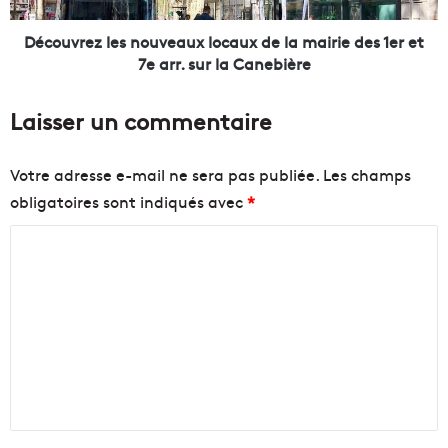
a
z
C
l
Découvrez les nouveaux locaux de la mairie des 1er et
C
e
7e arr. sur la Canebière
I
s
M
n
Laisser un commentaire
P
o
r
u
é
v
Votre adresse e-mail ne sera pas publiée.
Les champs
c
e
obligatoires sont indiqués avec
*
o
a
m
u
C
p
x
e
l
o
n
o
m
s
c
m
e
a
l
u
e
'
x
n
a
d
u
e
t
d
l