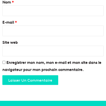
a
Nom
*
a
a
c
m
i
e
a
r
e
i
e
t
E-mail
*
r
l
i
*
a
e
c
d
r
Site web
e
é
s
a
1
t
e
i
r
Enregistrer mon nom, mon e-mail et mon site dans le
v
e
navigateur pour mon prochain commentaire.
i
t
t
7
é
e
c
a
o
r
m
r
m
.