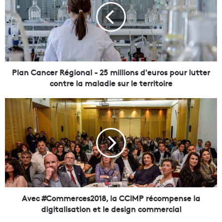
n
C
a
n
c
e
r
Plan Cancer Régional - 25 millions d'euros pour lutter
R
contre la maladie sur le territoire
é
g
A
i
v
o
e
n
c
a
#
l
C
-
o
2
m
5
m
m
e
Avec #Commerces2018, la CCIMP récompense la
i
r
digitalisation et le design commercial
l
c