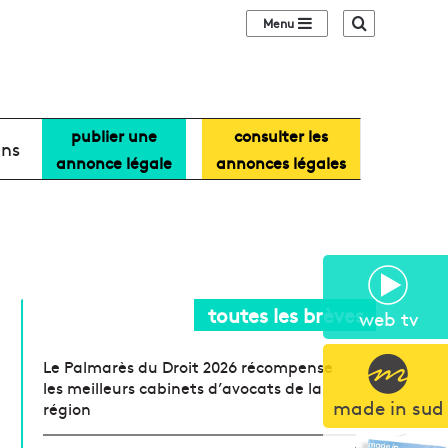
Sidebar (barre lat
Recherche
publier une
consulter les
ans
annonce légale
annonces légales
toutes les brèves
web tv
Le Palmarès du Droit 2026 récompense
les meilleurs cabinets d’avocats de la
made in sud
région