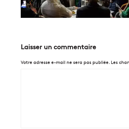
Laisser un commentaire
Votre adresse e-mail ne sera pas publiée.
Les cham
C
o
m
m
e
n
t