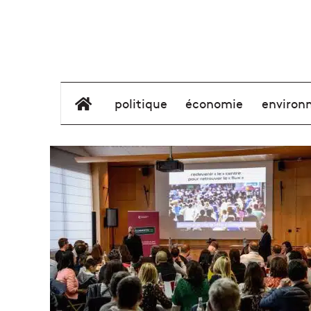
élément de menu
politique
économie
environ