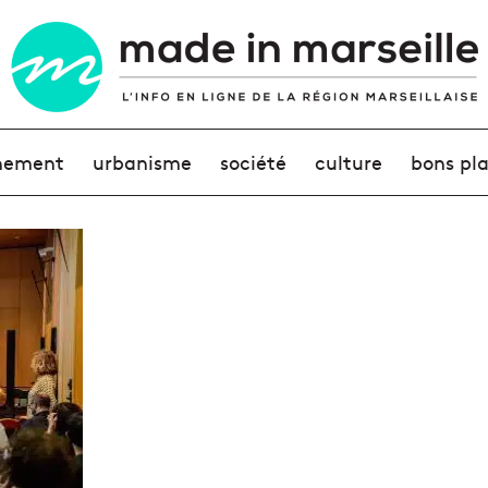
nement
urbanisme
société
culture
bons pl