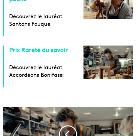
Découvrez le lauréat
Santons Fouque
Prix Rareté du savoir
Découvrez le lauréat
Accordéons Bonifassi
S
t
a
r
s