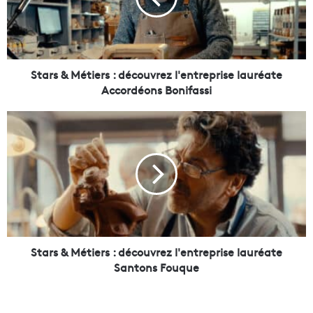
&
M
é
t
i
Stars & Métiers : découvrez l'entreprise lauréate
e
Accordéons Bonifassi
r
s
S
:
t
d
a
é
r
c
s
o
&
u
M
v
é
r
t
e
i
Stars & Métiers : découvrez l'entreprise lauréate
z
e
Santons Fouque
l
r
'
s
e
: