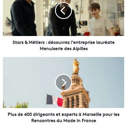
r
s
&
M
é
t
i
Stars & Métiers : découvrez l'entreprise lauréate
e
Menuiserie des Alpilles
r
s
P
:
l
d
u
é
s
c
d
o
e
u
4
v
0
r
0
e
d
Plus de 400 dirigeants et experts à Marseille pour les
z
i
Rencontres du Made in France
l
r