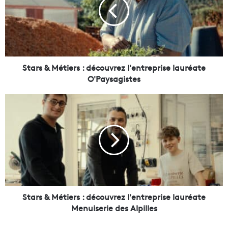
r
s
&
M
é
t
i
Stars & Métiers : découvrez l'entreprise lauréate
e
O'Paysagistes
r
s
S
:
t
d
a
é
r
c
s
o
&
u
M
v
é
r
t
e
i
Stars & Métiers : découvrez l'entreprise lauréate
z
e
Menuiserie des Alpilles
l
r
'
s