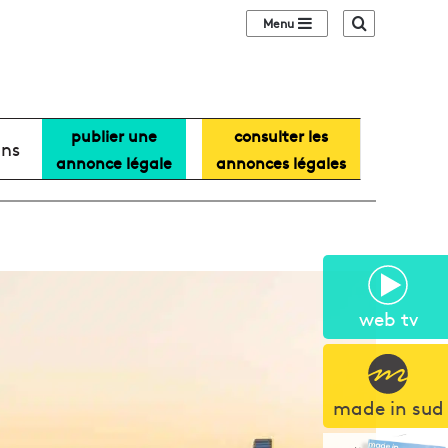
Sidebar (barre lat
Recherche
publier une
consulter les
ans
annonce légale
annonces légales
web tv
made in sud