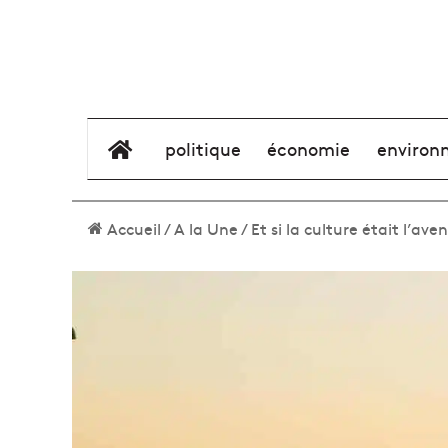
élément de menu
politique
économie
environ
Accueil
/
A la Une
/
Et si la culture était l’av