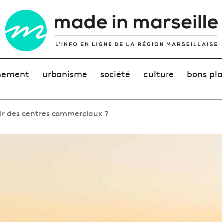
nement
urbanisme
société
culture
bons pl
enir des centres commerciaux ?