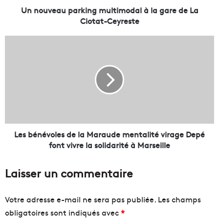
p
Un nouveau parking multimodal à la gare de La
a
Ciotat-Ceyreste
r
k
L
i
e
n
s
g
b
m
é
u
n
l
é
t
v
i
o
m
l
Les bénévoles de la Maraude mentalité virage Depé
o
e
font vivre la solidarité à Marseille
d
s
a
d
Laisser un commentaire
l
e
à
l
l
a
Votre adresse e-mail ne sera pas publiée.
Les champs
a
M
obligatoires sont indiqués avec
*
g
a