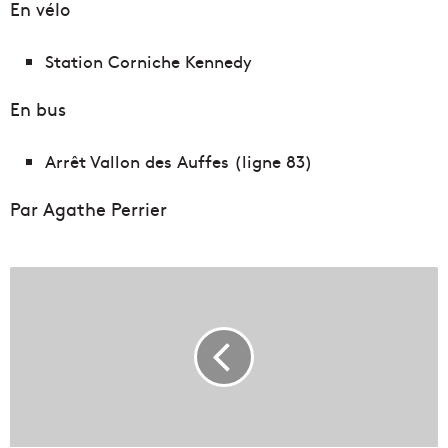
En vélo
Station Corniche Kennedy
En bus
Arrêt Vallon des Auffes (ligne 83)
Par Agathe Perrier
U
n
n
o
u
v
e
a
u