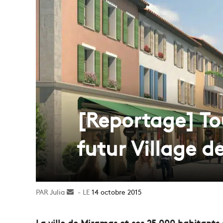
[Reportage] Tou
futur Village 
Julia
Envoyer
14 octobre 2015
un
courriel
La ville de Miramas et ses 25 000 habitants 