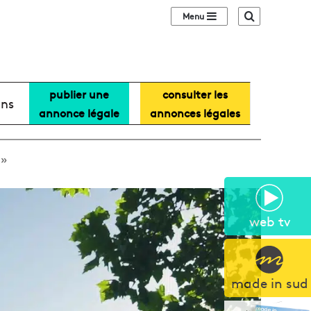
Sidebar (barre lat
Recherche
publier une
consulter les
ans
annonce légale
annonces légales
 »
web tv
made in sud