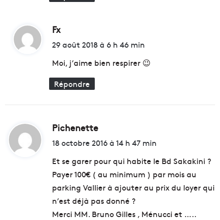
Fx
d
i
29 août 2018 à 6 h 46 min
t
Moi, j’aime bien respirer 😉
Répondre
:
Pichenette
d
i
18 octobre 2016 à 14 h 47 min
t
Et se garer pour qui habite le Bd Sakakini ?
Payer 100€ ( au minimum ) par mois au
:
parking Vallier à ajouter au prix du loyer qui
n’est déjà pas donné ?
Merci MM. Bruno Gilles , Ménucci et …..