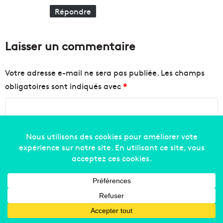
Répondre
Laisser un commentaire
Votre adresse e-mail ne sera pas publiée.
Les champs
obligatoires sont indiqués avec
*
C
o
m
m
e
n
t
a
Nom
*