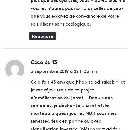
plus que des cyclistes, vous n’aurez plus ma
voix, et n’aurez pas non plus celles de ceux
que vous essayez de convaincre de votre
sois disant sens écologique.
Répondre
Coco du 13
d
i
3 septembre 2019 à 22 h 33 min
t
Cela fait 45 ans que j’habite bd sakakini et
je me réjouissais de ce projet
:
d’amélioration du jarret… Depuis qqs
semaines, je déchante… En effet, le
marteau piqueur jour et NUIT sous mes
fenêtres, feux en panne ou avec
signalisation inversée (piéton vert qd feu