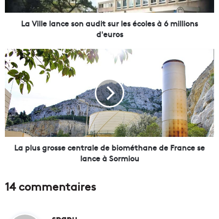
l
a
n
La Ville lance son audit sur les écoles à 6 millions
c
d'euros
e
s
L
o
a
n
p
a
l
u
u
d
s
i
g
t
r
s
o
u
s
La plus grosse centrale de biométhane de France se
r
s
lance à Sormiou
l
e
e
c
14 commentaires
s
e
é
n
c
t
o
spanu
d
r