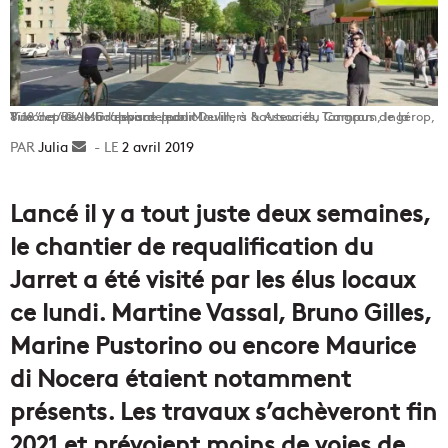
Vue depuis le boulevard Jean Moulin, à hauteur du Campus de la Timone / ©AMGraphisme pour Devillers & Associés, Tangram, Ingérop, 8´18” et Réussir l’espace public
Julia
Envoyer
2 avril 2019
un
courriel
Lancé il y a tout juste deux semaines,
le chantier de requalification du
Jarret a été visité par les élus locaux
ce lundi. Martine Vassal, Bruno Gilles,
Marine Pustorino ou encore Maurice
di Nocera étaient notamment
présents. Les travaux s’achèveront fin
2021 et prévoient moins de voies de