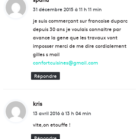
l
a
i
31 décembre 2015 à 11 h 11 min
e
l
t
s
e
je suis commerçant sur francoise duparc
à
d
depuis 30 ans je voulais connaitre par
6
e
:
avance la gene que les travaux vont
m
b
i
i
imposser merci de me dire cordialement
l
o
gilles s mail
l
m
confortcuisines@gmail.com
i
é
o
t
Répondre
n
h
s
a
d
n
'
e
e
kris
d
d
u
e
i
13 avril 2016 à 13 h 04 min
r
F
t
o
r
vite,on etouffe !
s
a
n
Répondre
: