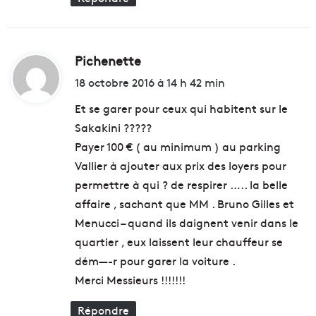
c
e
s
e
Pichenette
d
l
i
18 octobre 2016 à 14 h 42 min
a
n
t
Et se garer pour ceux qui habitent sur le
c
e
Sakakini ?????
:
à
Payer 100 € ( au minimum ) au parking
S
Vallier à ajouter aux prix des loyers pour
o
permettre à qui ? de respirer ….. la belle
r
m
affaire , sachant que MM . Bruno Gilles et
i
Menucci – quand ils daignent venir dans le
o
quartier , eux laissent leur chauffeur se
u
dém—-r pour garer la voiture .
Merci Messieurs !!!!!!!
Répondre