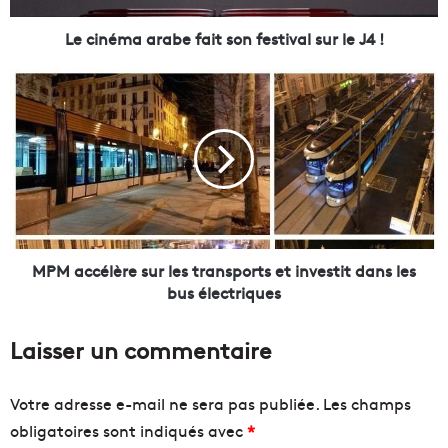
a
r
Le cinéma arabe fait son festival sur le J4 !
a
b
M
e
P
f
M
a
a
i
c
t
c
s
é
o
l
n
è
f
r
MPM accélère sur les transports et investit dans les
e
e
bus électriques
s
s
t
u
Laisser un commentaire
i
r
v
l
a
e
Votre adresse e-mail ne sera pas publiée.
Les champs
l
s
obligatoires sont indiqués avec
*
s
t