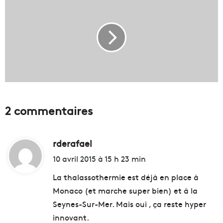
n
t
r
e
a
v
e
c
l
'
2 commentaires
h
o
m
rderafael
d
m
e
i
10 avril 2015 à 15 h 23 min
q
t
u
La thalassothermie est déjà en place à
i
Monaco (et marche super bien) et à la
m
:
Seynes-Sur-Mer. Mais oui , ça reste hyper
u
r
innovant.