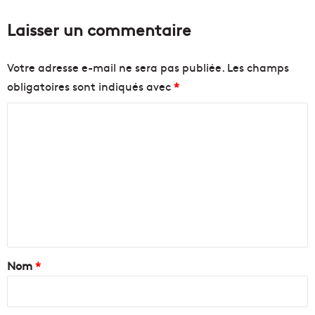
i
Laisser un commentaire
g
e
a
Votre adresse e-mail ne sera pas publiée.
Les champs
n
obligatoires sont indiqués avec
*
t
s
C
d
e
o
l
m
'
m
O
M
e
n
t
a
Nom
*
i
r