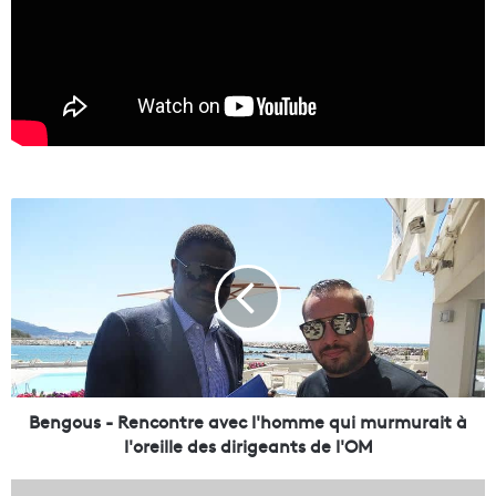
B
e
n
g
o
u
s
-
R
e
Bengous - Rencontre avec l'homme qui murmurait à
n
l'oreille des dirigeants de l'OM
c
o