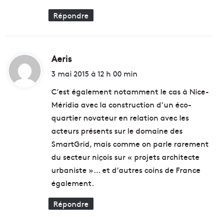
m
u
Répondre
r
a
i
t
Aeris
d
à
i
3 mai 2015 à 12 h 00 min
l
'
t
C’est également notamment le cas à Nice-
o
Méridia avec la construction d’un éco-
r
:
e
quartier novateur en relation avec les
i
acteurs présents sur le domaine des
l
SmartGrid, mais comme on parle rarement
l
e
du secteur niçois sur « projets architecte
d
urbaniste »… et d’autres coins de France
e
également.
s
d
Répondre
i
r