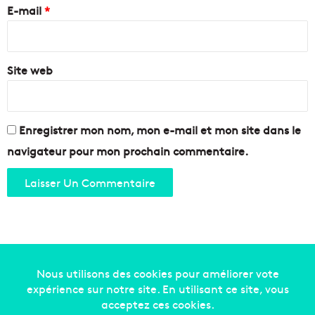
e
E-mail
*
*
Site web
Enregistrer mon nom, mon e-mail et mon site dans le
navigateur pour mon prochain commentaire.
Copyright © 2014-2022
Made in Marseille
. Tous droits
réservés -
mentions légales
-
nous contacter
-
qui