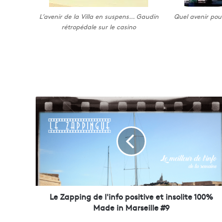
L’avenir de la Villa en suspens… Gaudin
Quel avenir pour
rétropédale sur le casino
L
e
Z
a
p
p
i
n
g
d
Le Zapping de l'info positive et insolite 100%
e
Made in Marseille #9
l