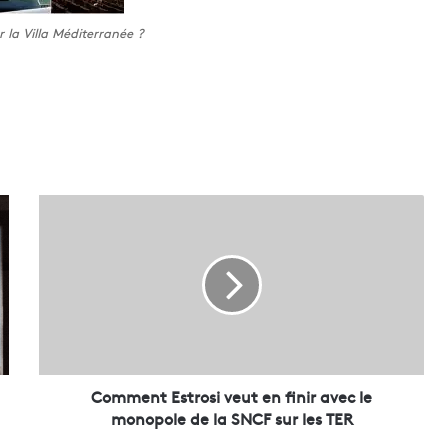
 la Villa Méditerranée ?
C
o
m
m
e
n
t
E
s
t
Comment Estrosi veut en finir avec le
r
monopole de la SNCF sur les TER
o