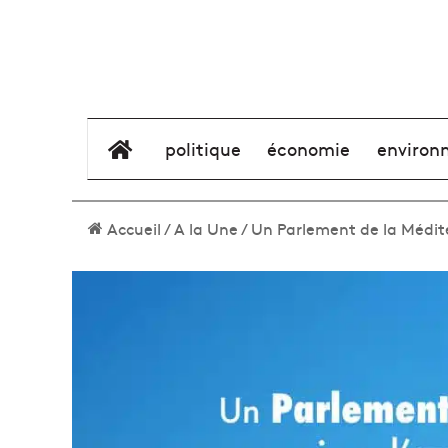
élément de menu
politique
économie
environ
Accueil
/
A la Une
/
Un Parlement de la Médite