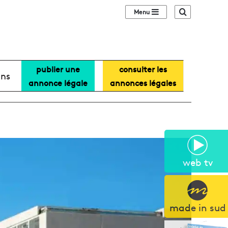
Sidebar (barre lat
Recherche
publier une
consulter les
ans
annonce légale
annonces légales
web tv
made in sud