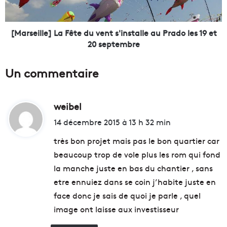
e
l
r
l
l
e
[Marseille] La Fête du vent s'installe au Prado les 19 et
e
]
20 septembre
s
L
p
a
Un commentaire
r
F
o
ê
b
t
l
weibel
d
e
è
d
i
14 décembre 2015 à 13 h 32 min
m
u
t
e
v
très bon projet mais pas le bon quartier car
s
e
beaucoup trop de vole plus les rom qui fond
d
n
:
la manche juste en bas du chantier , sans
e
t
p
s
etre ennuiez dans se coin j’habite juste en
r
'
face donc je sais de quoi je parle , quel
o
i
image ont laisse aux investisseur
p
n
r
s