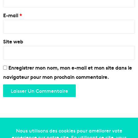
l
s
r
a
e
t
p
e
E-mail
*
i
t
*
o
e
n
m
b
Site web
r
e
Enregistrer mon nom, mon e-mail et mon site dans le
navigateur pour mon prochain commentaire.
Copyright © 2014-2022
Made in Marseille
. Tous droits