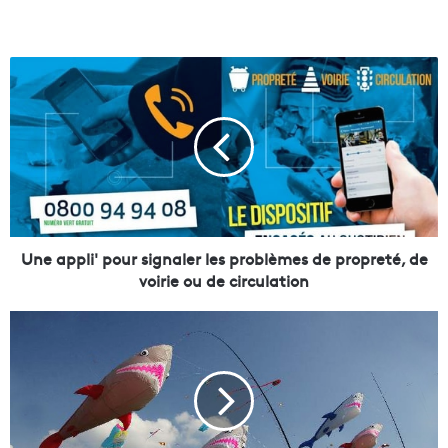
U
n
e
a
p
p
l
i
'
p
Une appli' pour signaler les problèmes de propreté, de
o
voirie ou de circulation
u
r
[
s
M
i
a
g
r
n
s
a
e
l
i