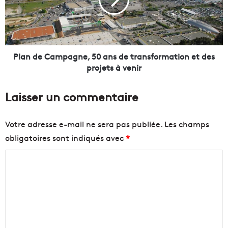
o
d
p
e
o
C
s
a
i
m
t
p
Plan de Campagne, 50 ans de transformation et des
i
a
projets à venir
v
g
e
n
Laisser un commentaire
e
e
t
,
i
5
Votre adresse e-mail ne sera pas publiée.
Les champs
n
0
obligatoires sont indiqués avec
*
s
a
o
n
C
l
s
i
d
o
t
e
m
e
t
m
1
r
0
a
e
0
n