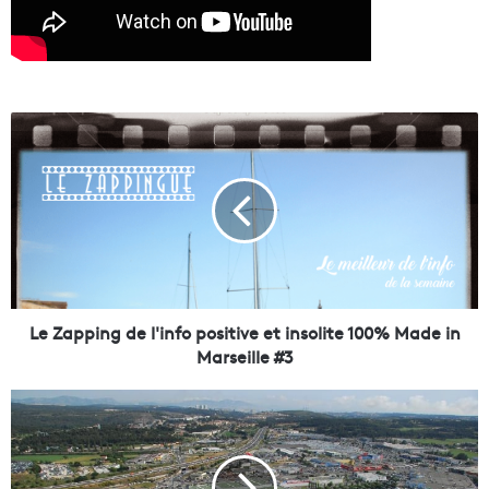
L
e
Z
a
p
p
i
n
g
d
Le Zapping de l'info positive et insolite 100% Made in
e
Marseille #3
l
'
P
i
l
n
a
f
n