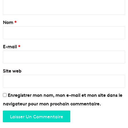
n
%
s
M
f
t
a
o
a
Nom
*
d
r
e
m
i
i
a
r
n
t
e
M
E-mail
*
i
a
o
*
r
n
s
e
e
Site web
t
i
d
l
e
l
s
e
p
Enregistrer mon nom, mon e-mail et mon site dans le
#
r
navigateur pour mon prochain commentaire.
3
o
j
e
t