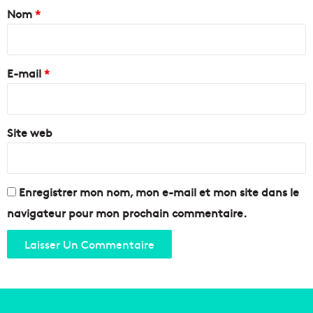
p
a
Nom
*
l
r
e
o
i
c
j
r
t
e
e
r
E-mail
*
t
i
p
*
q
o
u
u
e
Site web
r
à
t
M
r
a
a
r
n
Enregistrer mon nom, mon e-mail et mon site dans le
s
s
navigateur pour mon prochain commentaire.
e
f
i
o
l
r
l
m
e
e
r
l