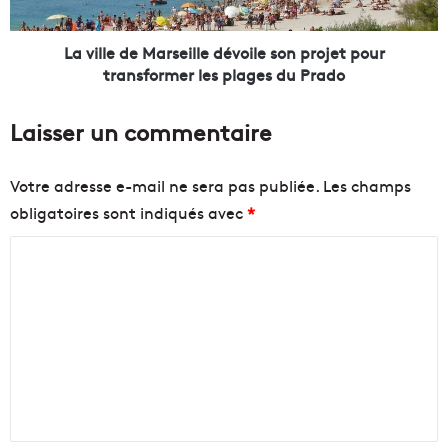
e
d
r
e
à
M
La ville de Marseille dévoile son projet pour
f
a
transformer les plages du Prado
a
r
i
s
Laisser un commentaire
b
e
l
i
e
l
Votre adresse e-mail ne sera pas publiée.
Les champs
c
l
obligatoires sont indiqués avec
*
o
e
n
d
C
s
é
o
v
o
m
o
m
m
i
m
a
l
t
e
e
i
s
n
o
o
n
n
t
é