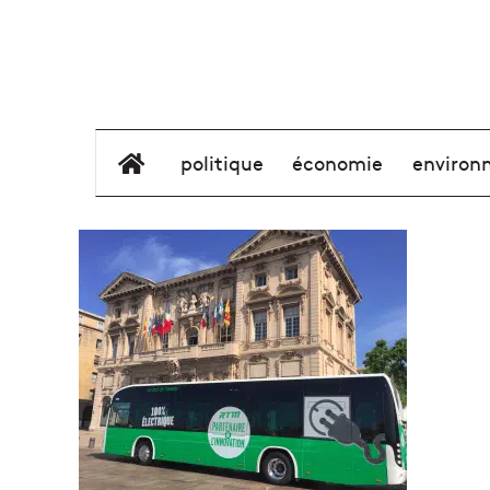
élément de menu
politique
économie
environ