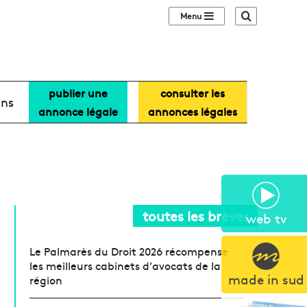
Sidebar (barre lat
Recherche
publier une
consulter les
ans
annonce légale
annonces légales
toutes les brèves
web tv
Le Palmarès du Droit 2026 récompense
les meilleurs cabinets d’avocats de la
made in sud
région