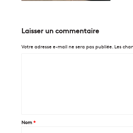
Laisser un commentaire
Votre adresse e-mail ne sera pas publiée.
Les cham
C
o
m
m
e
n
t
a
Nom
*
i