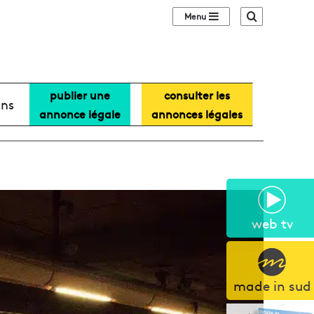
Sidebar (barre lat
Recherche
publier une
consulter les
ans
annonce légale
annonces légales
web tv
made in sud