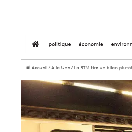
élément de menu
politique
économie
environ
Accueil
/
A la Une
/
La RTM tire un bilan plutô