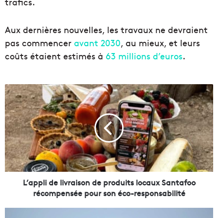
trafics.
Aux dernières nouvelles, les travaux ne devraient
pas commencer
avant 2030
, au mieux, et leurs
coûts étaient estimés à
63 millions d’euros
.
L
’
a
p
p
l
i
d
e
l
L’appli de livraison de produits locaux Santafoo
i
récompensée pour son éco-responsabilité
v
r
E