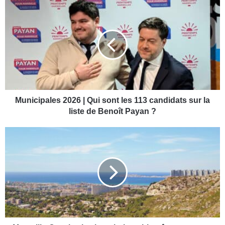
M
u
n
i
c
i
p
a
l
e
Municipales 2026 | Qui sont les 113 candidats sur la
s
liste de Benoît Payan ?
2
0
M
2
a
6
r
|
s
Q
e
u
i
i
l
s
l
o
e