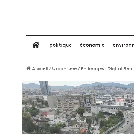
élément de menu
politique
économie
environ
Accueil
/
Urbanisme
/
En images | Digital Real