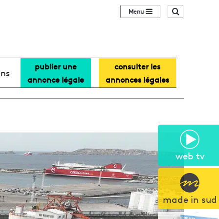
Sidebar (barre lat
Recherche
publier une
consulter les
ans
annonce légale
annonces légales
web tv
made in sud