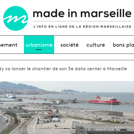
nement
urbanisme
société
culture
bons pl
ty va lancer le chantier de son 5e data center à Marseille