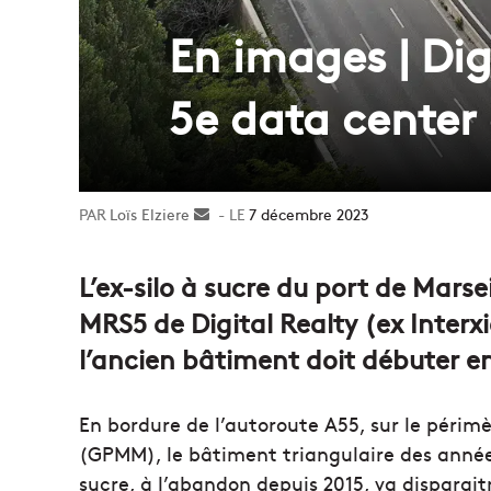
En images | Dig
5e data center 
Loïs Elziere
Envoyer
7 décembre 2023
un
courriel
L’ex-silo à sucre du port de Marsei
MRS5 de Digital Realty (ex Interxi
l’ancien bâtiment doit débuter en
En bordure de l’autoroute A55, sur le périm
(GPMM), le bâtiment triangulaire des années
sucre, à l’abandon depuis 2015, va disparai