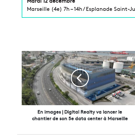
Mardi 12 décembre
Marseille (4e) 7h – 14h / Esplanade Saint
E
n
i
m
a
g
e
s
|
D
En images | Digital Realty va lancer le
i
chantier de son 5e data center à Marseille
g
i