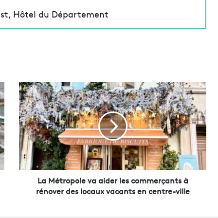
-Just, Hôtel du Département
L
a
M
é
t
r
o
p
o
l
La Métropole va aider les commerçants à
e
rénover des locaux vacants en centre-ville
v
a