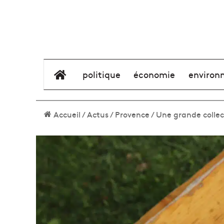
élément de menu
politique
économie
environ
Accueil
/
Actus
/
Provence
/
Une grande collec