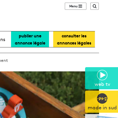
Sidebar (barre lat
Recherche
publier une
consulter les
ans
annonce légale
annonces légales
ment
web tv
made in sud