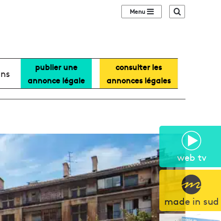
Sidebar (barre lat
Recherche
publier une
consulter les
ans
annonce légale
annonces légales
web tv
made in sud