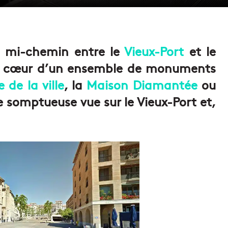
à mi-chemin entre le
Vieux-Port
et le
 au cœur d’un ensemble de monuments
e de la ville
, la
Maison Diamantée
ou
ne somptueuse vue sur le Vieux-Port et,