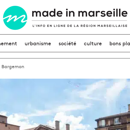
nement
urbanisme
société
culture
bons pl
ce Bargemon