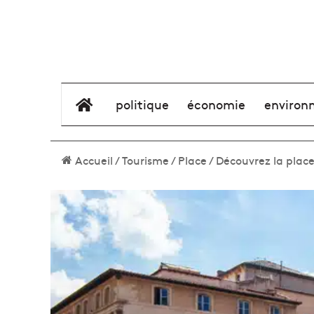
élément de menu
politique
économie
environ
Accueil
/
Tourisme
/
Place
/
Découvrez la pla