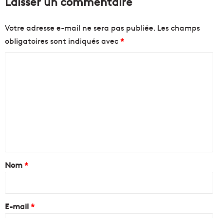
Laisser un commentaire
l
r
l
e
e
g
Votre adresse e-mail ne sera pas publiée.
Les champs
a
obligatoires sont indiqués avec
*
r
d
C
e
r
o
l
m
e
m
f
e
e
u
n
d
'
t
a
a
Nom
*
r
t
i
i
r
f
e
E-mail
*
i
c