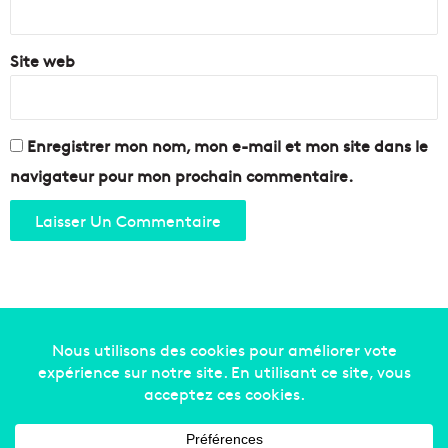
*
e
d
Site web
a
n
s
l
a
Enregistrer mon nom, mon e-mail et mon site dans le
r
navigateur pour mon prochain commentaire.
é
g
i
o
n
m
a
r
s
Copyright © 2014-2022
Made in Marseille
. Tous droits
e
i
réservés -
mentions légales
-
nous contacter
-
qui
l
sommes-nous
-
annonceurs
l