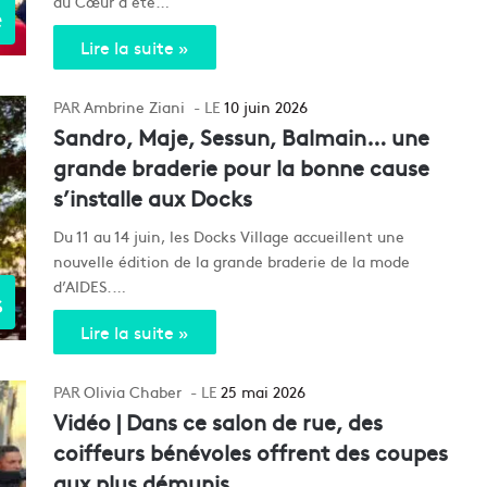
du Cœur a été…
e
Lire la suite »
Ambrine Ziani
10 juin 2026
Sandro, Maje, Sessun, Balmain… une
grande braderie pour la bonne cause
s’installe aux Docks
Du 11 au 14 juin, les Docks Village accueillent une
nouvelle édition de la grande braderie de la mode
d’AIDES.…
s
Lire la suite »
Olivia Chaber
25 mai 2026
Vidéo | Dans ce salon de rue, des
coiffeurs bénévoles offrent des coupes
aux plus démunis