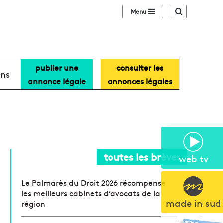
Sidebar (barre lat
Recherche
publier une
consulter les
ans
annonce légale
annonces légales
toutes les brèves
web tv
Le Palmarès du Droit 2026 récompense
les meilleurs cabinets d’avocats de la
made in sud
région