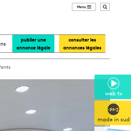
Sidebar (barre lat
Recherche
publier une
consulter les
ans
annonce légale
annonces légales
fants
web tv
made in sud