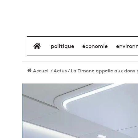
élément de menu
politique
économie
environ
Accueil
/
Actus
/
La Timone appelle aux dons 