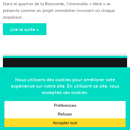
Dans le quartier de la Blancarde, l’immeuble « Idéal » se
présente comme un projet immobilier innovant où chaque
acquéreur…
Lire la suite »
Copyright © 2014-2022
Made in Marseille
. Tous droits
réservés -
mentions légales
-
nous contacter
-
qui
sommes-nous
-
annonceurs
Facebook
X
Linkedin
YouTube
Instagram
RSS