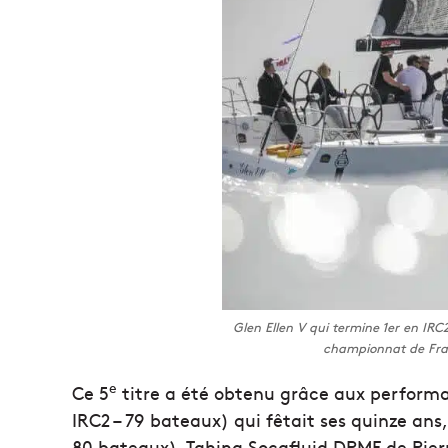
Glen Ellen V qui termine 1er en IRC
championnat de Fran
e
Ce 5
titre a été obtenu grâce aux performa
IRC2 – 79 bateaux) qui fêtait ses quinze ans
80 bateaux), Tahina Socafluid DPMF de Pierr