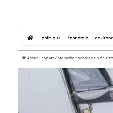
élément de menu
politique
économie
environ
Accueil
/
Sport
/
Marseille enchaine un 5e titr