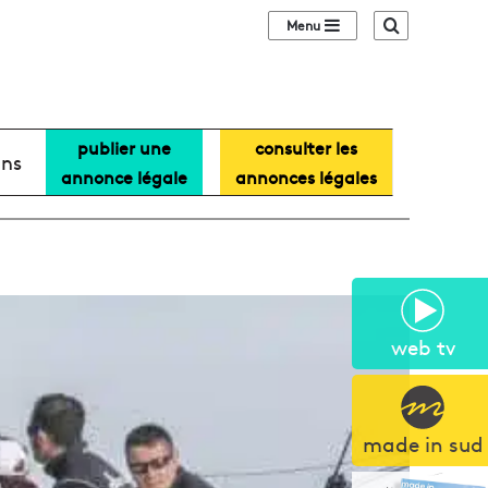
Sidebar (barre lat
Recherche
publier une
consulter les
ans
annonce légale
annonces légales
web tv
made in sud