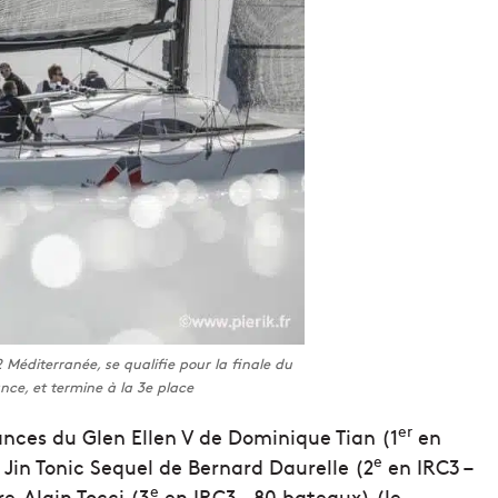
2 Méditerranée, se qualifie pour la finale du
ce, et termine à la 3e place
er
nces du Glen Ellen V de Dominique Tian (1
en
e
, Jin Tonic Sequel de Bernard Daurelle (2
en IRC3 –
e
e-Alain Tocci (3
en IRC3 – 80 bateaux) (le