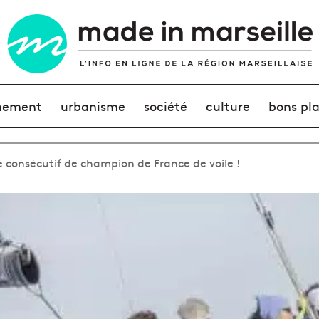
nement
urbanisme
société
culture
bons pl
e consécutif de champion de France de voile !