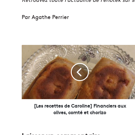
Par Agathe Perrier
[
L
e
s
r
e
c
e
t
t
[Les recettes de Caroline] Financiers aux
e
olives, comté et chorizo
s
d
e