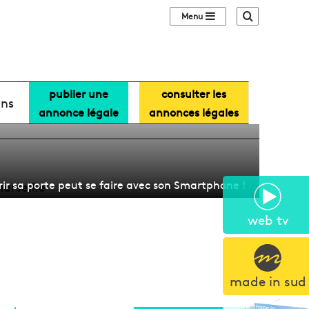
Sidebar (barre lat
Recherche
publier une
consulter les
ut se faire
ans
annonce légale
annonces légales
ir sa porte peut se faire avec son Smartphone !
web tv
made in sud