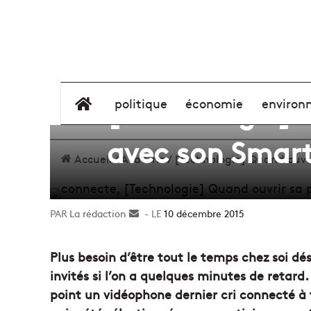
[Technologie] Q
élément de menu
politique
économie
environ
avec son Smar
Accueil
/
A la Une
/
[Technologie] Quand ouvri
La rédaction
Envoyer
10 décembre 2015
un
courriel
Plus besoin d’être tout le temps chez soi dés
invités si l’on a quelques minutes de retard
point un vidéophone dernier cri connecté à