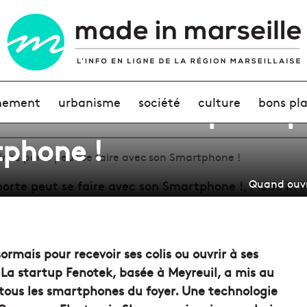
uand ouvrir sa porte pe
nement
urbanisme
société
culture
bons pl
tphone !
r sa porte peut se faire avec son Smartphone !
Quand ouvr
ormais pour recevoir ses colis ou ouvrir à ses
. La startup Fenotek, basée à Meyreuil, a mis au
 tous les smartphones du foyer. Une technologie