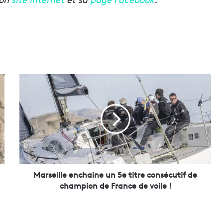
M
a
r
s
e
i
l
l
e
e
Marseille enchaine un 5e titre consécutif de
n
champion de France de voile !
c
h
a