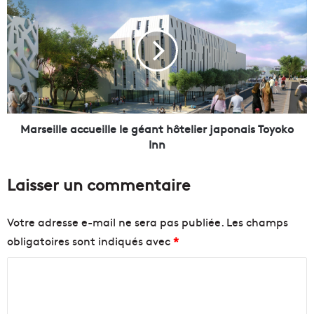
a
a
t
r
t
s
i
e
r
i
e
l
l
l
e
e
s
a
Marseille accueille le géant hôtelier japonais Toyoko
é
c
Inn
t
c
u
u
Laisser un commentaire
d
e
i
i
a
l
Votre adresse e-mail ne sera pas publiée.
Les champs
n
l
obligatoires sont indiqués avec
*
t
e
s
l
C
à
e
M
g
o
a
é
m