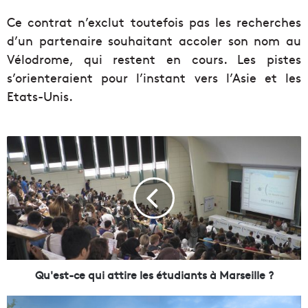
Ce contrat n’exclut toutefois pas les recherches
d’un partenaire souhaitant accoler son nom au
Vélodrome, qui restent en cours. Les pistes
s’orienteraient pour l’instant vers l’Asie et les
Etats-Unis.
Q
u
'
e
s
t
-
c
e
q
Qu'est-ce qui attire les étudiants à Marseille ?
u
i
M