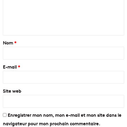
r
a
m
s
n
e
t
e
i
h
n
l
ô
l
t
t
e
e
a
Nom
*
?
l
i
i
e
r
r
e
E-mail
*
j
a
*
p
o
Site web
n
a
i
s
T
Enregistrer mon nom, mon e-mail et mon site dans le
o
navigateur pour mon prochain commentaire.
y