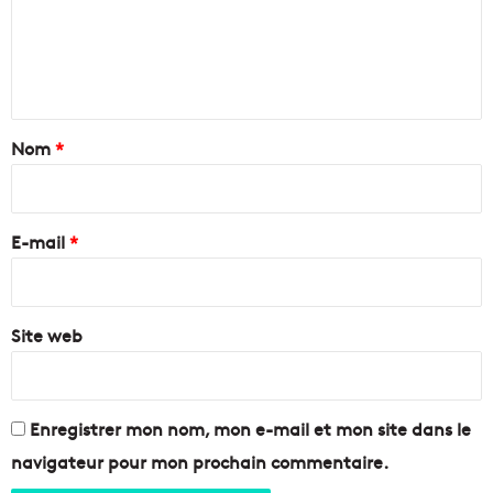
m
l
é
e
l
e
o
n
d
r
t
o
a
Nom
*
m
e
i
m
r
a
e
E-mail
*
i
s
*
p
a
Site web
s
d
e
N
a
Enregistrer mon nom, mon e-mail et mon site dans le
m
navigateur pour mon prochain commentaire.
i