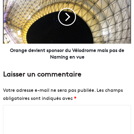
u
a
H
n
a
g
r
e
d
d
R
e
o
v
c
i
Orange devient sponsor du Vélodrome mais pas de
k
e
Naming en vue
C
n
a
t
Laisser un commentaire
f
s
é
p
#
o
Votre adresse e-mail ne sera pas publiée.
Les champs
M
n
obligatoires sont indiqués avec
*
a
s
r
o
C
s
r
e
d
o
i
u
m
l
V