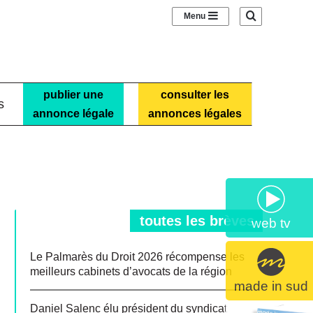
Sidebar (barre laté
Recherche
publier une
consulter les
s
annonce légale
annonces légales
toutes les brèves
web tv
Le Palmarès du Droit 2026 récompense les
meilleurs cabinets d’avocats de la région
made in sud
Daniel Salenc élu président du syndicat