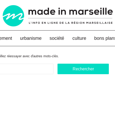
nement
urbanisme
société
culture
bons plan
llez réessayer avec d'autres mots-clés.
R
e
c
h
e
r
c
h
e
r