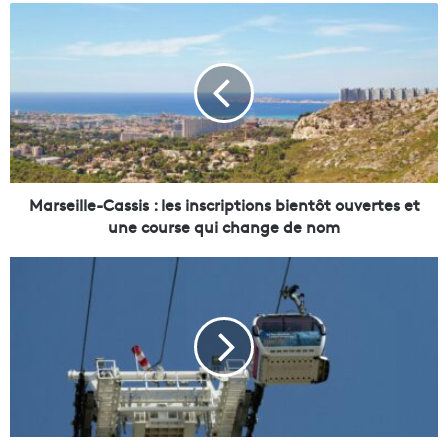
M
a
r
s
e
i
l
l
e
-
Marseille-Cassis : les inscriptions bientôt ouvertes et
C
une course qui change de nom
a
s
P
s
r
i
é
s
v
:
u
l
p
e
o
s
u
i
r