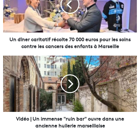
n
e
r
c
a
r
Un dîner caritatif récolte 70 000 euros pour les soins
i
contre les cancers des enfants à Marseille
t
a
V
t
i
i
d
f
é
r
o
é
|
c
U
o
n
l
i
t
m
Vidéo | Un immense "ruin bar" ouvre dans une
e
m
ancienne huilerie marseillaise
7
e
0
n