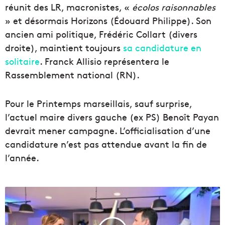
réunit des LR, macronistes, «
écolos raisonnables
» et désormais Horizons (Édouard Philippe). Son
ancien ami politique, Frédéric Collart (divers
droite), maintient toujours
sa candidature en
solitaire
. Franck Allisio représentera le
Rassemblement national (RN).
Pour le Printemps marseillais, sauf surprise,
l’actuel maire divers gauche (ex PS) Benoît Payan
devrait mener campagne. L’officialisation d’une
candidature n’est pas attendue avant la fin de
l’année.
U
n
d
î