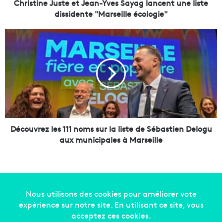
J
Christine Juste et Jean-Yves Sayag lancent une liste
u
dissidente "Marseille écologie"
s
t
D
e
é
e
c
t
o
J
u
e
v
a
r
n
e
-
z
Y
l
Découvrez les 111 noms sur la liste de Sébastien Delogu
v
e
aux municipales à Marseille
e
s
s
1
S
1
a
1
y
n
a
o
Copyright © 2014-2022
Made in Marseille
. Tous droits
g
m
réservés -
mentions légales
-
nous contacter
-
qui
l
s