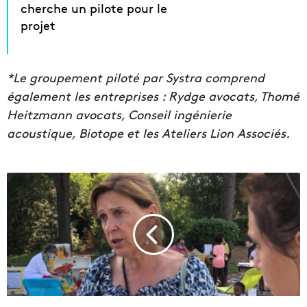
cherche un pilote pour le
projet
*Le groupement piloté par Systra comprend
également les entreprises : Rydge avocats, Thomé
Heitzmann avocats, Conseil ingénierie
acoustique, Biotope et les Ateliers Lion Associés.
C
h
r
i
s
t
i
n
e