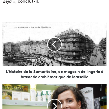
déjà »
, conclut-il.
L
’
h
i
s
t
o
i
r
e
L’histoire de la Samaritaine, de magasin de lingerie à
d
brasserie emblématique de Marseille
e
l
L
a
’
S
A
a
r
m
m