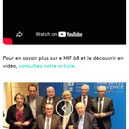
Pour en savoir plus sur e MIF 68 et le découvrir en
vidéo,
consultez notre article.
L
a
R
é
g
i
o
n