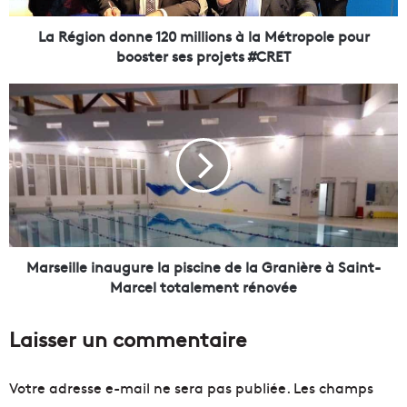
d
o
La Région donne 120 millions à la Métropole pour
n
booster ses projets #CRET
n
e
M
1
a
2
r
0
s
m
e
i
i
l
l
l
l
i
e
o
i
Marseille inaugure la piscine de la Granière à Saint-
n
n
Marcel totalement rénovée
s
a
à
u
Laisser un commentaire
l
g
a
u
M
r
Votre adresse e-mail ne sera pas publiée.
Les champs
é
e