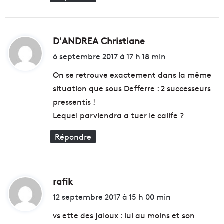
d
e
é
n
s
œ
u
D'ANDREA Christiane
d
v
i
6 septembre 2017 à 17 h 18 min
r
t
e
On se retrouve exactement dans la même
p
situation que sous Defferre : 2 successeurs
o
:
u
pressentis !
r
Lequel parviendra a tuer le calife ?
m
e
Répondre
n
e
r
l
rafik
d
a
i
b
12 septembre 2017 à 15 h 00 min
a
t
vs ette des jaloux : lui au moins et son
t