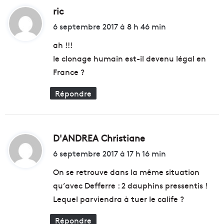
s
ric
d
e
L
i
6 septembre 2017 à 8 h 46 min
n
e
t
f
d
ah !!!
a
é
le clonage humain est-il devenu légal en
v
p
:
France ?
e
a
u
r
Répondre
r
t
d
e
e
m
s
e
e
n
D'ANDREA Christiane
d
m
t
i
6 septembre 2017 à 17 h 16 min
p
m
t
l
e
On se retrouve dans la même situation
o
t
qu’avec Defferre : 2 dauphins pressentis !
i
t
:
s
Lequel parviendra à tuer le calife ?
o
a
u
i
Répondre
t