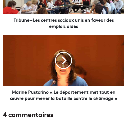
e
–
L
e
Tribune – Les centres sociaux unis en faveur des
s
emplois aidés
c
e
M
n
a
t
r
r
i
e
n
s
e
s
P
o
u
c
s
i
t
Marine Pustorino « Le département met tout en
a
o
œuvre pour mener la bataille contre le chômage »
u
r
x
i
4 commentaires
u
n
n
o
i
«