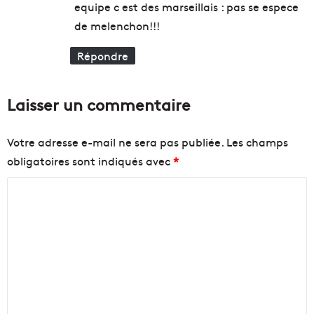
a
equipe c est des marseillais : pas se espece
:
i
de melenchon!!!
l
l
Répondre
e
c
o
Laisser un commentaire
n
t
r
Votre adresse e-mail ne sera pas publiée.
Les champs
e
obligatoires sont indiqués avec
*
l
e
C
c
o
h
ô
m
m
m
a
g
e
e
n
»
t