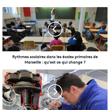
R
y
t
h
m
e
s
s
c
o
Rythmes scolaires dans les écoles primaires de
l
Marseille : qu'est ce qui change ?
a
i
L
r
e
e
s
s
e
n
d
t
a
r
n
e