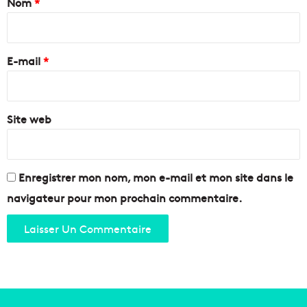
Nom
*
M
t
a
à
i
r
m
r
s
i
e
e
E-mail
*
s
i
e
*
l
r
l
s
e
Site web
u
:
r
q
l
u
’
'
i
Enregistrer mon nom, mon e-mail et mon site dans le
e
n
navigateur pour mon prochain commentaire.
s
s
t
e
c
r
e
t
q
i
u
o
i
n
c