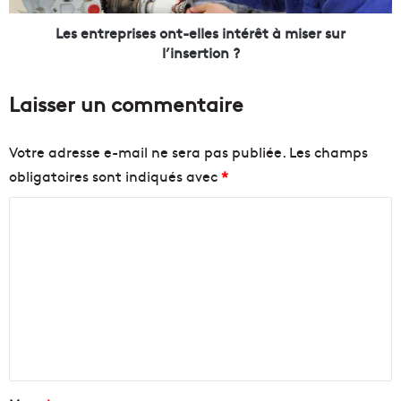
s
p
l
r
Les entreprises ont-elles intérêt à miser sur
e
i
l’insertion ?
s
s
é
e
Laisser un commentaire
c
s
o
o
l
n
Votre adresse e-mail ne sera pas publiée.
Les champs
e
t
obligatoires sont indiqués avec
*
s
-
p
e
C
r
l
i
l
o
m
e
m
a
s
m
i
i
r
n
e
e
t
n
s
é
d
r
t
e
ê
a