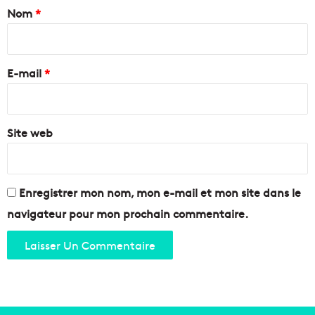
a
Nom
*
à
f
b
r
i
o
e
r
o
e
e
s
E-mail
*
n
t
f
*
e
i
r
n
l
Site web
u
'
n
a
e
r
r
t
é
Enregistrer mon nom, mon e-mail et mon site dans le
i
n
navigateur pour mon prochain commentaire.
s
o
a
v
n
a
a
t
t
i
d
o
e
n