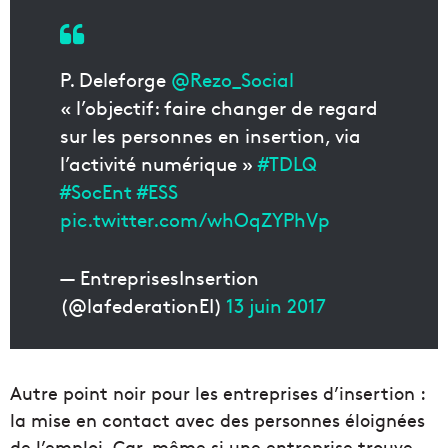
P. Deleforge
@Rezo_Social
« l’objectif: faire changer de regard
sur les personnes en insertion, via
l’activité numérique »
#TDLQ
#SocEnt
#ESS
pic.twitter.com/whOqZYPhVp
— EntreprisesInsertion
(@lafederationEI)
13 juin 2017
Autre point noir pour les entreprises d’insertion :
la mise en contact avec des personnes éloignées
de l’emploi. Car, même si une entreprise trouve