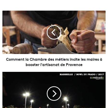
C
o
m
m
e
n
t
l
a
C
Comment la Chambre des métiers incite les maires à
h
booster l'artisanat de Provence
a
m
L
b
e
r
m
e
y
d
t
e
h
s
i