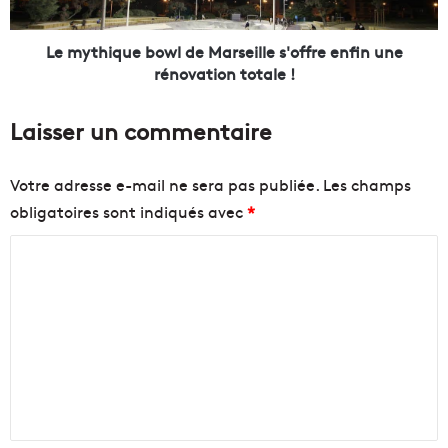
m
q
é
u
t
e
Le mythique bowl de Marseille s'offre enfin une
i
b
rénovation totale !
e
o
r
w
Laisser un commentaire
s
l
i
d
n
e
Votre adresse e-mail ne sera pas publiée.
Les champs
c
M
obligatoires sont indiqués avec
*
i
a
t
r
C
e
s
l
e
o
e
i
m
s
l
m
m
l
a
e
e
i
s
n
r
'
e
o
t
s
f