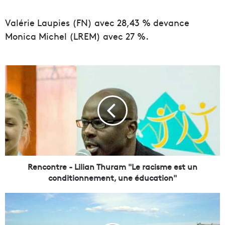
Valérie Laupies (FN) avec 28,43 % devance
Monica Michel (LREM) avec 27 %.
R
e
n
c
o
n
t
r
e
-
Rencontre - Lilian Thuram "Le racisme est un
L
conditionnement, une éducation"
i
l
M
i
a
a
r