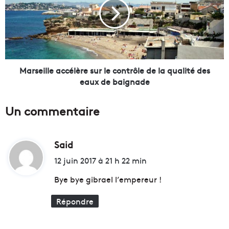
n
s
T
e
h
i
u
l
r
l
a
e
m
a
Marseille accélère sur le contrôle de la qualité des
"
c
eaux de baignade
L
c
e
é
Un commentaire
r
l
a
è
c
r
i
Said
d
e
s
s
i
12 juin 2017 à 21 h 22 min
m
u
t
e
r
Bye bye gibrael l’empereur !
e
l
s
e
Répondre
:
t
c
u
o
n