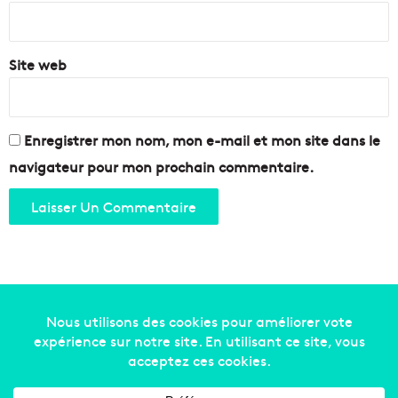
u
u
*
c
x
a
d
Site web
t
e
i
b
o
a
n
i
Enregistrer mon nom, mon e-mail et mon site dans le
"
g
n
navigateur pour mon prochain commentaire.
a
d
e
Copyright © 2014-2022
Made in Marseille
. Tous droits
réservés -
mentions légales
-
nous contacter
-
qui
sommes-nous
-
annonceurs