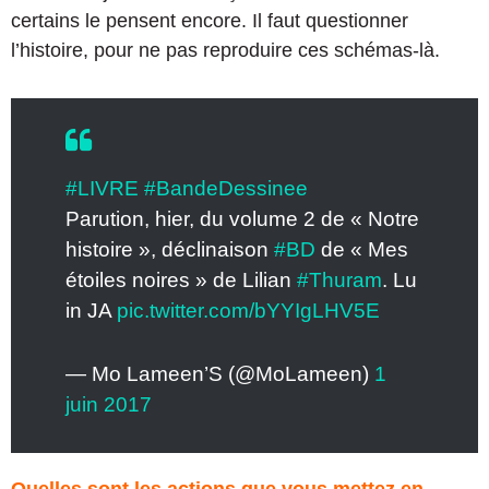
certains le pensent encore. Il faut questionner
l’histoire, pour ne pas reproduire ces schémas-là.
#LIVRE
#BandeDessinee
Parution, hier, du volume 2 de « Notre
histoire », déclinaison
#BD
de « Mes
étoiles noires » de Lilian
#Thuram
. Lu
in JA
pic.twitter.com/bYYIgLHV5E
— Mo Lameen’S (@MoLameen)
1
juin 2017
Quelles sont les actions que vous mettez en