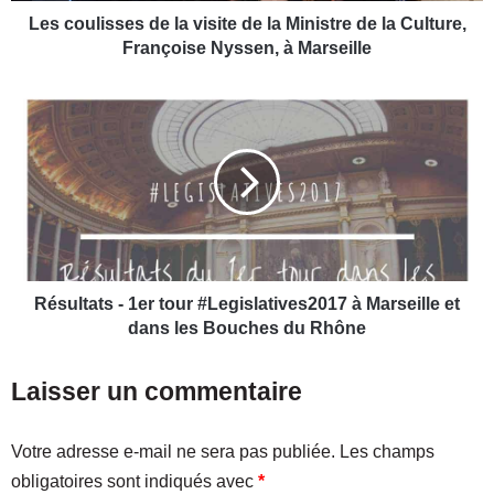
s
Les coulisses de la visite de la Ministre de la Culture,
e
Françoise Nyssen, à Marseille
s
d
R
e
é
l
s
a
u
v
l
i
t
s
a
i
t
t
s
e
-
Résultats - 1er tour #Legislatives2017 à Marseille et
d
1
dans les Bouches du Rhône
e
e
l
r
Laisser un commentaire
a
t
M
o
i
u
Votre adresse e-mail ne sera pas publiée.
Les champs
n
r
obligatoires sont indiqués avec
*
i
#