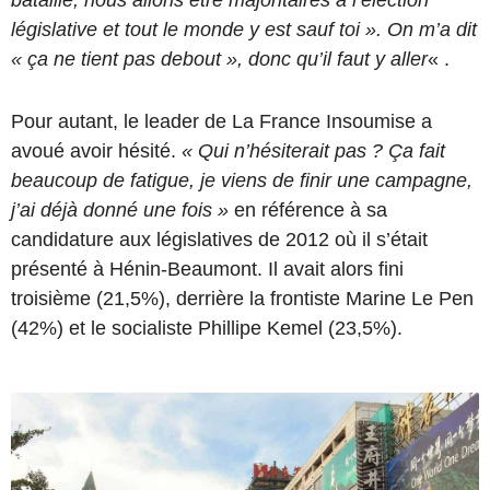
législative et tout le monde y est sauf toi ». On m’a dit
« ça ne tient pas debout », donc qu’il faut y aller
« .
Pour autant, le leader de La France Insoumise a
avoué avoir hésité.
« Qui n’hésiterait pas ? Ça fait
beaucoup de fatigue, je viens de finir une campagne,
j’ai déjà donné une fois »
en référence à sa
candidature aux législatives de 2012 où il s’était
présenté à Hénin-Beaumont. Il avait alors fini
troisième (21,5%), derrière la frontiste Marine Le Pen
(42%) et le socialiste Phillipe Kemel (23,5%).
"
L
'
A