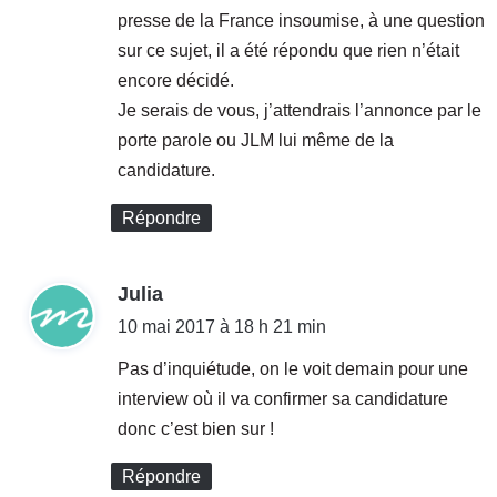
n
g
presse de la France insoumise, à une question
P
i
sur ce sujet, il a été répondu que rien n’était
r
s
encore décidé.
o
l
v
a
Je serais de vous, j’attendrais l’annonce par le
e
t
porte parole ou JLM lui même de la
n
i
candidature.
c
v
e
e
Répondre
?
s
d
a
d
Julia
n
s
i
10 mai 2017 à 18 h 21 min
l
t
e
Pas d’inquiétude, on le voit demain pour une
s
interview où il va confirmer sa candidature
B
:
donc c’est bien sur !
o
u
Répondre
c