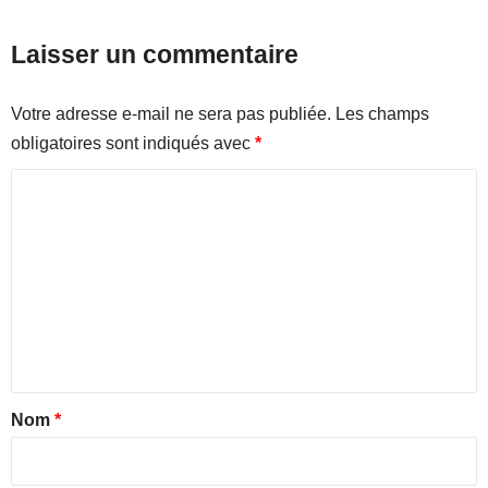
h
e
Laisser un commentaire
s
-
d
Votre adresse e-mail ne sera pas publiée.
Les champs
u
obligatoires sont indiqués avec
*
R
h
C
ô
n
o
e
m
m
e
n
t
a
Nom
*
i
r