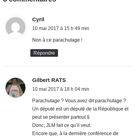
a
l
n
é
d
d
d
Cyril
i
u
d
i
10 mai 2017 à 15 h 49 min
s
a
t
u
t
Non à ce parachutage !
c
s
c
E
:
Répondre
è
n
s
M
d
a
u
r
d
Gilbert RATS
c
c
i
o
10 mai 2017 à 18 h 04 min
h
m
e
t
Parachutage ? Vous avez dit parachutage ?
m
!
e
a
Un député est un député de la République et
:
r
u
peut se présenter partout §
c
x
Donc, JLM fait ce qu’il veut.
e
l
e
Encore que, à la dernière conférence de
é