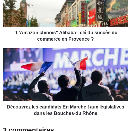
m
a
z
o
n
c
"L'Amazon chinois" Alibaba : clé du succès du
h
commerce en Provence ?
i
n
D
o
é
i
c
s
o
"
u
A
v
l
r
i
e
b
z
a
l
Découvrez les candidats En Marche ! aux législatives
b
e
dans les Bouches-du Rhône
a
s
:
c
3 commentaires
c