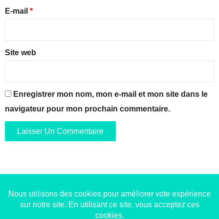
e
E-mail
*
*
Site web
Enregistrer mon nom, mon e-mail et mon site dans le
navigateur pour mon prochain commentaire.
Copyright © 2014-2022
Made in Marseille
. Tous droits
réservés -
mentions légales
-
nous contacter
-
qui